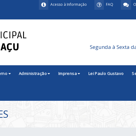
Acesso à Informação
FAQ
O
Segunda à Sexta d
erno
Administração
Imprensa
Lei Paulo Gustavo
S
ES