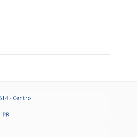
614
- Centro
- PR