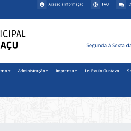
Acesso à Informação
FAQ
O
Segunda à Sexta d
erno
Administração
Imprensa
Lei Paulo Gustavo
S