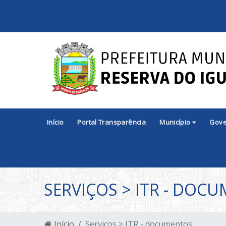
Início
Portal Transparência
Município
Gov
SERVIÇOS > ITR - DOC
Início
Serviços > ITR - documentos