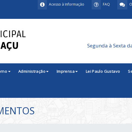
Acesso à Informação
FAQ
O
Segunda à Sexta d
erno
Administração
Imprensa
Lei Paulo Gustavo
S
UMENTOS